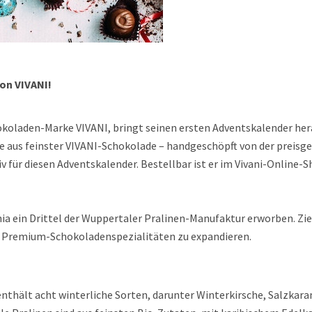
on VIVANI!
hokoladen-Marke VIVANI, bringt seinen ersten Adventskalender her
ine aus feinster VIVANI-Schokolade – handgeschöpft von der preis
 für diesen Adventskalender. Bestellbar ist er im Vivani-Online-Sh
a ein Drittel der Wuppertaler Pralinen-Manufaktur erworben. Ziel 
 Premium-Schokoladenspezialitäten zu expandieren.
nthält acht winterliche Sorten, darunter Winterkirsche, Salzkar