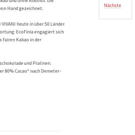
akao und ohne Alkohol. Die
Nächste
 von Hand gezeichnet.
 VIVANI heute in über 50 Länder.
ortung: EcoFinia engagiert sich
 fairen Kakao in der
schokolade und Pralinen.
tter 80% Cacao“ nach Demeter-