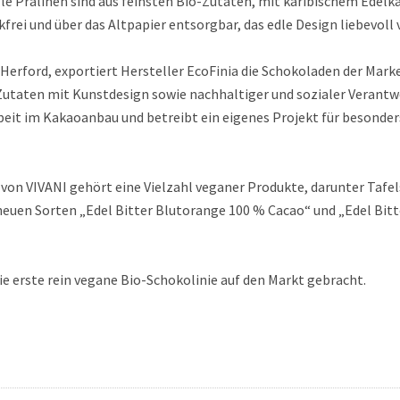
le Pralinen sind aus feinsten Bio-Zutaten, mit karibischem Edelk
frei und über das Altpapier entsorgbar, das edle Design liebevoll
 Herford, exportiert Hersteller EcoFinia die Schokoladen der Marke
Zutaten mit Kunstdesign sowie nachhaltiger und sozialer Verantw
eit im Kakaoanbau und betreibt ein eigenes Projekt für besonders
n VIVANI gehört eine Vielzahl veganer Produkte, darunter Tafel
 neuen Sorten „Edel Bitter Blutorange 100 % Cacao“ und „Edel Bi
ie erste rein vegane Bio-Schokolinie auf den Markt gebracht.