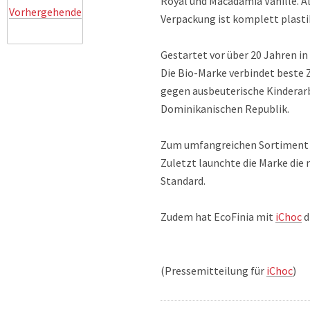
Royal und Macadamia Vanille. Al
Vorhergehende
Verpackung ist komplett plastik
Gestartet vor über 20 Jahren in
Die Bio-Marke verbindet beste 
gegen ausbeuterische Kinderarb
Dominikanischen Republik.
Zum umfangreichen Sortiment vo
Zuletzt launchte die Marke die
Standard.
Zudem hat EcoFinia mit
iChoc
d
(Pressemitteilung für
iChoc
)