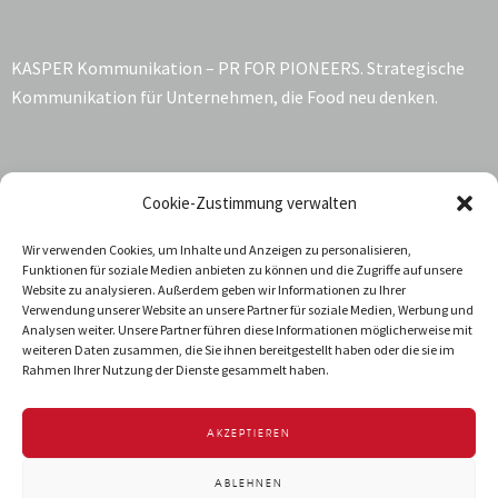
KASPER Kommunikation – PR FOR PIONEERS. Strategische
Kommunikation für Unternehmen, die Food neu denken.
Kontakt:
Cookie-Zustimmung verwalten
Katrin Kasper
Wir verwenden Cookies, um Inhalte und Anzeigen zu personalisieren,
Funktionen für soziale Medien anbieten zu können und die Zugriffe auf unsere
Jarrestraße 68
Website zu analysieren. Außerdem geben wir Informationen zu Ihrer
22303 Hamburg
Verwendung unserer Website an unsere Partner für soziale Medien, Werbung und
Deutschland
Analysen weiter. Unsere Partner führen diese Informationen möglicherweise mit
weiteren Daten zusammen, die Sie ihnen bereitgestellt haben oder die sie im
T +49 40 288 034-92
Rahmen Ihrer Nutzung der Dienste gesammelt haben.
info@kasper-kommunikation.de
AKZEPTIEREN
IMPRESSUM
DATENSCHUTZ
ABLEHNEN