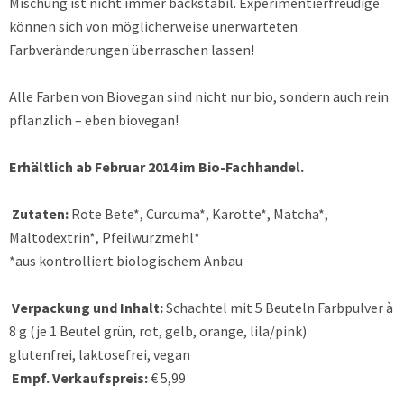
Mischung ist nicht immer backstabil. Experimentierfreudige
können sich von möglicherweise unerwarteten
Farbveränderungen überraschen lassen!
Alle Farben von Biovegan sind nicht nur bio, sondern auch rein
pflanzlich – eben biovegan!
Erhältlich ab Februar 2014 im Bio-Fachhandel.
Zutaten:
Rote Bete*, Curcuma*, Karotte*, Matcha*,
Maltodextrin*, Pfeilwurzmehl*
*aus kontrolliert biologischem Anbau
Verpackung und Inhalt:
Schachtel mit 5 Beuteln Farbpulver à
8 g (je 1 Beutel grün, rot, gelb, orange, lila/pink)
glutenfrei, laktosefrei, vegan
Empf. Verkaufspreis:
€ 5,99