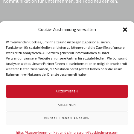
Kommunikation für Unternehmen, die Food neu denken.
Kontakt:
Cookie-Zustimmung verwalten
Katrin Kasper
Wir verwenden Cookies, um Inhalte und Anzeigen zu personalisieren,
Funktionen für soziale Medien anbieten zu können und die Zugriffe auf unsere
Jarrestraße 68
Website zu analysieren. Außerdem geben wir Informationen zu Ihrer
22303 Hamburg
Verwendung unserer Website an unsere Partner für soziale Medien, Werbung und
Deutschland
Analysen weiter. Unsere Partner führen diese Informationen möglicherweise mit
weiteren Daten zusammen, die Sie ihnen bereitgestellt haben oder die sie im
T +49 40 288 034-92
Rahmen Ihrer Nutzung der Dienste gesammelt haben.
info@kasper-kommunikation.de
AKZEPTIEREN
IMPRESSUM
DATENSCHUTZ
ABLEHNEN
EINSTELLUNGEN ANSEHEN
https://kasper-kommunikation.de/impressum/#cookies
Impressum