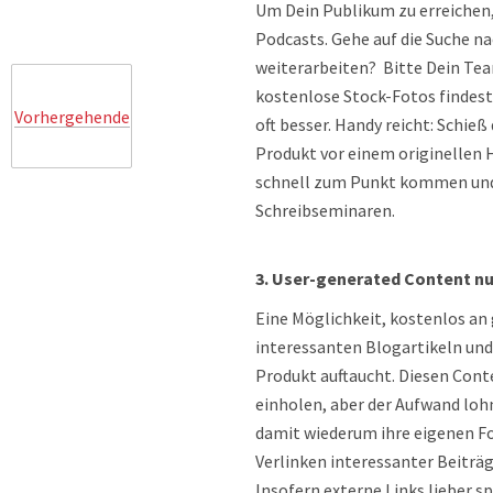
Um Dein Publikum zu erreichen, 
Podcasts. Gehe auf die Suche n
weiterarbeiten? Bitte Dein Team
kostenlose Stock-Fotos findest 
Vorhergehende
oft besser. Handy reicht: Schie
Produkt vor einem originellen 
schnell zum Punkt kommen und 
Schreibseminaren.
3. User-generated Content n
Eine Möglichkeit, kostenlos an
interessanten Blogartikeln und
Produkt auftaucht. Diesen Conte
einholen, aber der Aufwand loh
damit wiederum ihre eigenen Fo
Verlinken interessanter Beiträg
Insofern externe Links lieber s