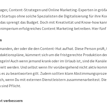
ager, Content-Strategen und Online Marketing-Experten in grö
 Startups ohne solche Spezialisten die Digitalisierung für ihre
– das sprengt das Budget. Doch mit Kreativität und Know-how ka
nimperium erfolgreiches Content Marketing betreiben. Hier fünf 
en
anden, der oder die den Content-Hut aufhat. Diese Person prüft,
edaktionspläne, kümmert sich um die fristgerechte Produktion der
egeln! Auch wenn jemand krank oder im Urlaub ist, sind die Kanä
pielt werden. Und selbst wenn Ihr vorübergehend nicht aktiv komm
 es zu beantworten gilt. Zudem sollten klare Abstimmungsprozess
auch, wenn Du mit externen Dienstleistern zusammenarbeitest. Die
 sind Pflicht.
ot verbessern