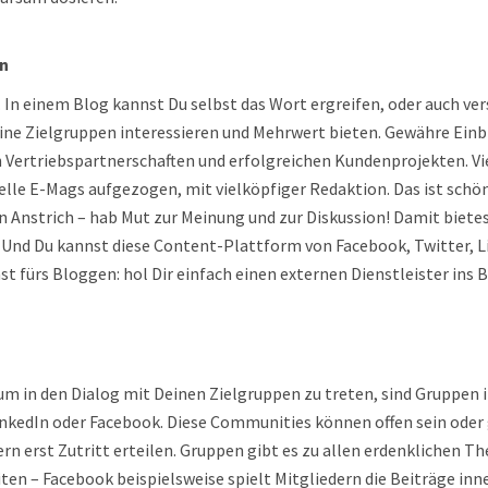
en
 In einem Blog kannst Du selbst das Wort ergreifen, oder auch v
ne Zielgruppen interessieren und Mehrwert bieten. Gewähre Einbl
 Vertriebspartnerschaften und erfolgreichen Kundenprojekten. V
lle E-Mags aufgezogen, mit vielköpfiger Redaktion. Das ist schön,
 Anstrich – hab Mut zur Meinung und zur Diskussion! Damit bietes
 Und Du kannst diese Content-Plattform von Facebook, Twitter, L
ast fürs Bloggen: hol Dir einfach einen externen Dienstleister ins 
 um in den Dialog mit Deinen Zielgruppen zu treten, sind Gruppen 
inkedIn oder Facebook. Diese Communities können offen sein oder
n erst Zutritt erteilen. Gruppen gibt es zu allen erdenklichen T
ten – Facebook beispielsweise spielt Mitgliedern die Beiträge in