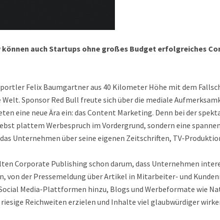
w können auch Startups ohne großes Budget erfolgreiches Con
sportler Felix Baumgartner aus 40 Kilometer Höhe mit dem Fallsc
e Welt. Sponsor Red Bull freute sich über die mediale Aufmerksamk
n eine neue Ära ein: das Content Marketing. Denn bei der spekta
nebst plattem Werbespruch im Vordergrund, sondern eine spannen
 das Unternehmen über seine eigenen Zeitschriften, TV-Produkti
alten Corporate Publishing schon darum, dass Unternehmen inte
n, von der Pressemeldung über Artikel in Mitarbeiter- und Kunde
ocial Media-Plattformen hinzu, Blogs und Werbeformate wie Na
iesige Reichweiten erzielen und Inhalte viel glaubwürdiger wirken