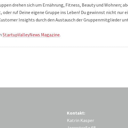
ruppen drehen sich um Ernährung, Fitness, Beauty und Wohnen; ab
t, oder ruf Deine eigene Gruppe ins Leben! Du gewinnst nicht nur 
Customer Insights durch den Austausch der Gruppenmitglieder un
im
StartupValleyNews Magazine
.
Kontakt:
Katrin Kasper
Jarrestraße 68