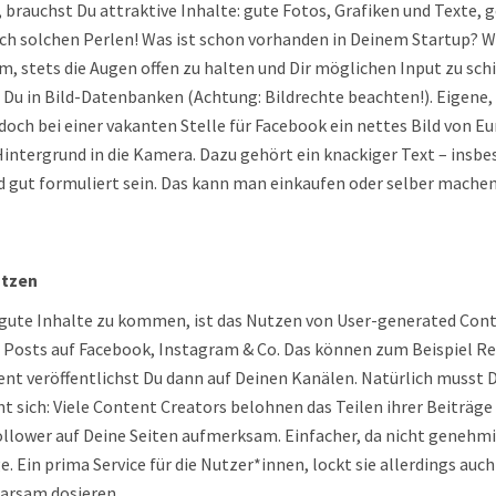
brauchst Du attraktive Inhalte: gute Fotos, Grafiken und Texte, 
ach solchen Perlen! Was ist schon vorhanden in Deinem Startup? W
, stets die Augen offen zu halten und Dir möglichen Input zu sch
Du in Bild-Datenbanken (Achtung: Bildrechte beachten!). Eigene, 
ß doch bei einer vakanten Stelle für Facebook ein nettes Bild von 
Hintergrund in die Kamera. Dazu gehört ein knackiger Text – ins
gut formuliert sein. Das kann man einkaufen oder selber machen,
utzen
 gute Inhalte zu kommen, ist das Nutzen von User-generated Con
 Posts auf Facebook, Instagram & Co. Das können zum Beispiel Re
nt veröffentlichst Du dann auf Deinen Kanälen. Natürlich musst D
nt sich: Viele Content Creators belohnen das Teilen ihrer Beiträg
llower auf Deine Seiten aufmerksam. Einfacher, da nicht genehmig
e. Ein prima Service für die Nutzer*innen, lockt sie allerdings a
parsam dosieren.