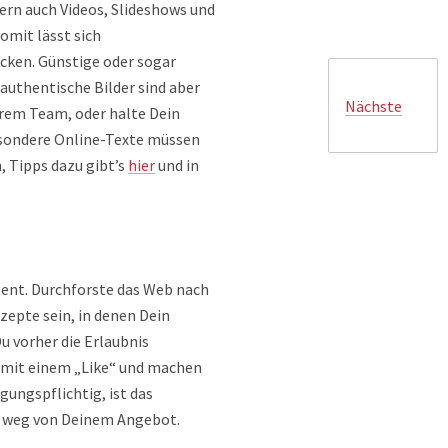
gern auch Videos, Slideshows und
omit lässt sich
icken. Günstige oder sogar
authentische Bilder sind aber
Nächste
Eurem Team, oder halte Dein
besondere Online-Texte müssen
 Tipps dazu gibt’s
hier
und in
tent. Durchforste das Web nach
zepte sein, in denen Dein
u vorher die Erlaubnis
e mit einem „Like“ und machen
ungspflichtig, ist das
uch weg von Deinem Angebot.