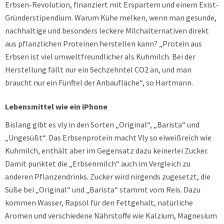
Erbsen-Revolution, finanziert mit Erspartem und einem Exist-
Gründerstipendium. Warum Kühe melken, wenn man gesunde,
nachhaltige und besonders leckere Milchalternativen direkt
aus pflanzlichen Proteinen herstellen kann? „Protein aus
Erbsen ist viel umweltfreundlicher als Kuhmilch. Bei der
Herstellung fällt nur ein Sechzehntel CO2 an, und man
braucht nur ein Fünftel der Anbaufläche“, so Hartmann.
Lebensmittel wie ein iPhone
Bislang gibt es vly in den Sorten „Original“, „Barista“ und
„Ungesüßt“. Das Erbsenprotein macht Vly so eiweißreich wie
Kuhmilch, enthält aber im Gegensatz dazu keinerlei Zucker.
Damit punktet die „Erbsenmilch“ auch im Vergleich zu
anderen Pflanzendrinks. Zucker wird nirgends zugesetzt, die
Süße bei „Original“ und „Barista“ stammt vom Reis. Dazu
kommen Wasser, Rapsöl für den Fettgehalt, natürliche
Aromen und verschiedene Nährstoffe wie Kalzium, Magnesium