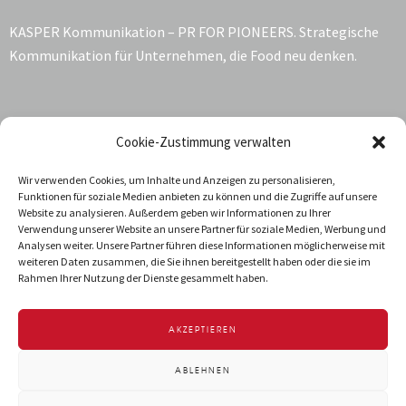
KASPER Kommunikation – PR FOR PIONEERS. Strategische
Kommunikation für Unternehmen, die Food neu denken.
Kontakt:
Cookie-Zustimmung verwalten
Katrin Kasper
Wir verwenden Cookies, um Inhalte und Anzeigen zu personalisieren,
Funktionen für soziale Medien anbieten zu können und die Zugriffe auf unsere
Jarrestraße 68
Website zu analysieren. Außerdem geben wir Informationen zu Ihrer
22303 Hamburg
Verwendung unserer Website an unsere Partner für soziale Medien, Werbung und
Deutschland
Analysen weiter. Unsere Partner führen diese Informationen möglicherweise mit
weiteren Daten zusammen, die Sie ihnen bereitgestellt haben oder die sie im
T +49 40 288 034-92
Rahmen Ihrer Nutzung der Dienste gesammelt haben.
info@kasper-kommunikation.de
AKZEPTIEREN
IMPRESSUM
DATENSCHUTZ
ABLEHNEN