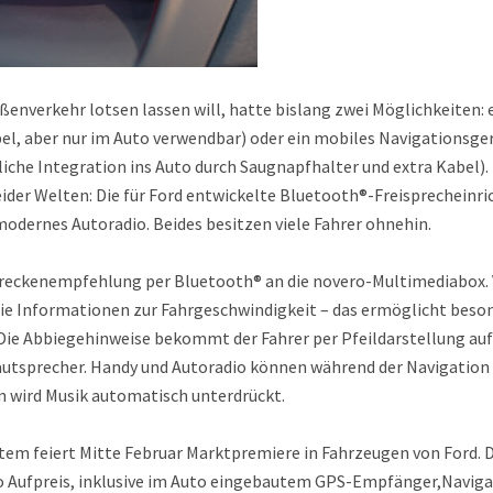
ßenverkehr lotsen lassen will, hatte bislang zwei Möglichkeiten: 
, aber nur im Auto verwendbar) oder ein mobiles Navigationsgerä
he Integration ins Auto durch Saugnapfhalter und extra Kabel).
eider Welten: Die für Ford entwickelte Bluetooth®-Freisprecheinr
odernes Autoradio. Beides besitzen viele Fahrer ohnehin.
treckenempfehlung per Bluetooth® an die novero-Multimediabox. 
e Informationen zur Fahrgeschwindigkeit – das ermöglicht beson
 Die Abbiegehinweise bekommt der Fahrer per Pfeildarstellung auf
lautsprecher. Handy und Autoradio können während der Navigatio
 wird Musik automatisch unterdrückt.
tem feiert Mitte Februar Marktpremiere in Fahrzeugen von Ford. 
ro Aufpreis, inklusive im Auto eingebautem GPS-Empfänger,Navig