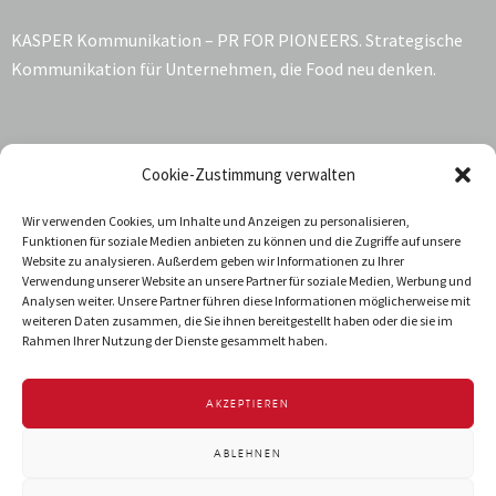
KASPER Kommunikation – PR FOR PIONEERS. Strategische
Kommunikation für Unternehmen, die Food neu denken.
Kontakt:
Cookie-Zustimmung verwalten
Katrin Kasper
Wir verwenden Cookies, um Inhalte und Anzeigen zu personalisieren,
Funktionen für soziale Medien anbieten zu können und die Zugriffe auf unsere
Jarrestraße 68
Website zu analysieren. Außerdem geben wir Informationen zu Ihrer
22303 Hamburg
Verwendung unserer Website an unsere Partner für soziale Medien, Werbung und
Deutschland
Analysen weiter. Unsere Partner führen diese Informationen möglicherweise mit
weiteren Daten zusammen, die Sie ihnen bereitgestellt haben oder die sie im
T +49 40 288 034-92
Rahmen Ihrer Nutzung der Dienste gesammelt haben.
info@kasper-kommunikation.de
AKZEPTIEREN
IMPRESSUM
DATENSCHUTZ
ABLEHNEN