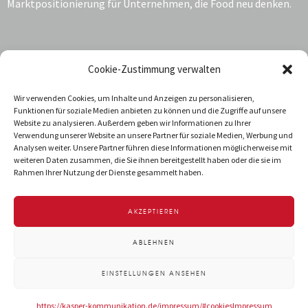
Marktpositionierung für Unternehmen, die Food neu denken.
Kontakt:
Cookie-Zustimmung verwalten
Katrin Kasper
Wir verwenden Cookies, um Inhalte und Anzeigen zu personalisieren,
Funktionen für soziale Medien anbieten zu können und die Zugriffe auf unsere
Jarrestraße 68
Website zu analysieren. Außerdem geben wir Informationen zu Ihrer
22303 Hamburg
Verwendung unserer Website an unsere Partner für soziale Medien, Werbung und
Deutschland
Analysen weiter. Unsere Partner führen diese Informationen möglicherweise mit
weiteren Daten zusammen, die Sie ihnen bereitgestellt haben oder die sie im
T +49 40 288 034-92
Rahmen Ihrer Nutzung der Dienste gesammelt haben.
info@kasper-kommunikation.de
AKZEPTIEREN
IMPRESSUM
DATENSCHUTZ
ABLEHNEN
EINSTELLUNGEN ANSEHEN
https://kasper-kommunikation.de/impressum/#cookies
Impressum