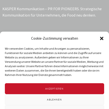
KASPER Kommunikation – PR FOR PIONEERS. Strategische
Kommunikation für Unternehmen, die Food neu denken.
Kontakt:
Cookie-Zustimmung verwalten
Katrin Kasper
Wir verwenden Cookies, um Inhalte und Anzeigen zu personalisieren,
Funktionen für soziale Medien anbieten zu können und die Zugriffe auf unsere
Jarrestraße 68
Website zu analysieren. Außerdem geben wir Informationen zu Ihrer
22303 Hamburg
Verwendung unserer Website an unsere Partner für soziale Medien, Werbung und
Deutschland
Analysen weiter. Unsere Partner führen diese Informationen möglicherweise mit
weiteren Daten zusammen, die Sie ihnen bereitgestellt haben oder die sie im
T +49 40 288 034-92
Rahmen Ihrer Nutzung der Dienste gesammelt haben.
info@kasper-kommunikation.de
AKZEPTIEREN
IMPRESSUM
DATENSCHUTZ
ABLEHNEN