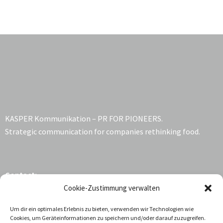
KASPER Kommunikation – PR FOR PIONEERS.
Strategic communication for companies rethinking food.
Contact:
Cookie-Zustimmung verwalten
Katrin Kasper
Um dir ein optimales Erlebnis zu bieten, verwenden wir Technologien wie
Jarrestrasse 68
Cookies, um Geräteinformationen zu speichern und/oder darauf zuzugreifen.